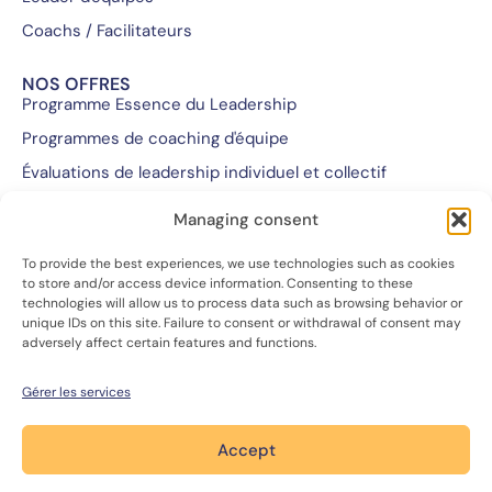
Coachs / Facilitateurs
NOS OFFRES
Programme Essence du Leadership
Programmes de coaching d'équipe
Évaluations de leadership individuel et collectif
Programmes de coaching pour cadres et dirigeants
Managing consent
Programmes de formation personnalisés
To provide the best experiences, we use technologies such as cookies
Retraites
to store and/or access device information. Consenting to these
technologies will allow us to process data such as browsing behavior or
unique IDs on this site. Failure to consent or withdrawal of consent may
NOUS SOMMES...
adversely affect certain features and functions.
Notre équipe et notre mission
Notre approche
Gérer les services
Nous rejoindre
Accept
Nous contacter