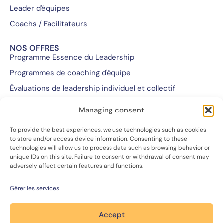
Leader d'équipes
Coachs / Facilitateurs
NOS OFFRES
Programme Essence du Leadership
Programmes de coaching d'équipe
Évaluations de leadership individuel et collectif
Programmes de coaching pour cadres et dirigeants
Managing consent
Programmes de formation personnalisés
To provide the best experiences, we use technologies such as cookies
Retraites
to store and/or access device information. Consenting to these
technologies will allow us to process data such as browsing behavior or
unique IDs on this site. Failure to consent or withdrawal of consent may
NOUS SOMMES...
adversely affect certain features and functions.
Notre équipe et notre mission
Notre approche
Gérer les services
Nous rejoindre
Nous contacter
Accept