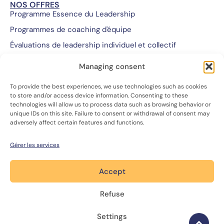
NOS OFFRES
Programme Essence du Leadership
Programmes de coaching d'équipe
Évaluations de leadership individuel et collectif
Programmes de coaching pour cadres et dirigeants
Managing consent
Programmes de formation personnalisés
To provide the best experiences, we use technologies such as cookies
Retraites
to store and/or access device information. Consenting to these
technologies will allow us to process data such as browsing behavior or
unique IDs on this site. Failure to consent or withdrawal of consent may
NOUS SOMMES...
adversely affect certain features and functions.
Notre équipe et notre mission
Notre approche
Gérer les services
Nous rejoindre
Accept
Nous contacter
Refuse
Settings
2026 HUMAN-CENTRIC LEADERS |
Politique de